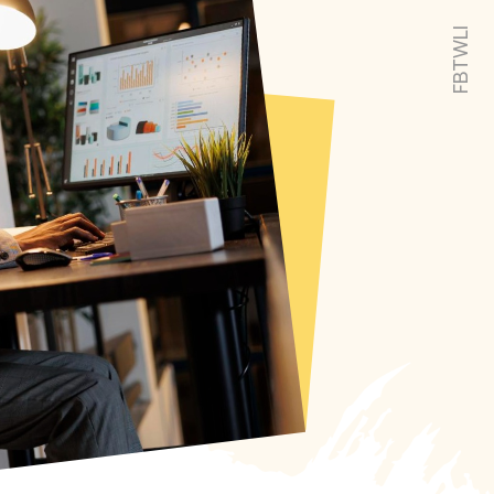
LI
TW
FB