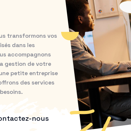
ous transformons vos
isés dans les
 vous accompagnons
 la gestion de votre
une petite entreprise
offrons des services
 besoins.
ontactez-nous